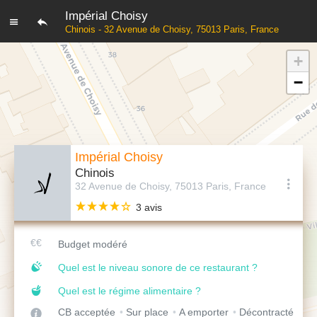
Impérial Choisy
Chinois - 32 Avenue de Choisy, 75013 Paris, France
+
−
Impérial Choisy
Chinois
32 Avenue de Choisy, 75013 Paris, France
3 avis
Budget modéré
Quel est le niveau sonore de ce restaurant ?
Quel est le régime alimentaire ?
CB acceptée
Sur place
A emporter
Décontracté