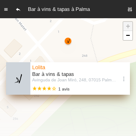
Bar à vins & tapas à Palma
+
−
Lolita
Bar à vins & tapas
Avinguda de Joan Miró, 248, 07015 Palma, Illes Balears, Espagne
1 avis