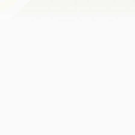
Leaflet
|
©
OpenStreetMap
contributors ©
CARTO