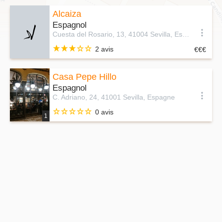
Alcaiza
Espagnol
Cuesta del Rosario, 13, 41004 Sevilla, Espagne
2 avis
Casa Pepe Hillo
Espagnol
C. Adriano, 24, 41001 Sevilla, Espagne
0 avis
1
Leaflet
|
©
OpenStreetMap
contributors ©
CARTO