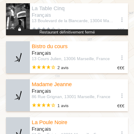
La Table Cinq
Français
13 Boulevard de la Blancarde, 13004 Marseille, France
2 avis
Restaurant définitivement fermé
3
Bistro du cours
Français
13 Cours Julien, 13006 Marseille, France
2 avis
Madame Jeanne
Français
86 Rue Grignan, 13001 Marseille, France
1 avis
La Poule Noire
Français