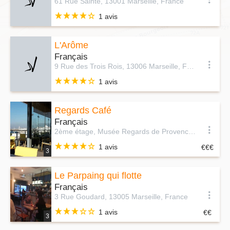
61 Rue Sainte, 13001 Marseille, France
1 avis
L'Arôme
Français
9 Rue des Trois Rois, 13006 Marseille, France
1 avis
Regards Café
Français
2ème étage, Musée Regards de Provence, Avenue Vaudoyer, 13002 Marseille, France
1 avis
3
Le Parpaing qui flotte
Français
3 Rue Goudard, 13005 Marseille, France
1 avis
3