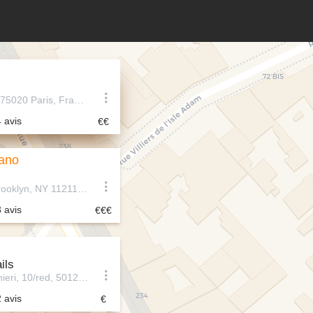
62 Rue Orfila, 75020 Paris, France
4 avis
ano
82 Berry St, Brooklyn, NY 11211, États-Unis
3 avis
ils
Via Dante Alighieri, 10/red, 50122 Firenze FI, Italie
2 avis