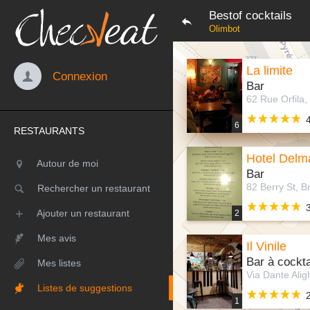
Bestof cocktails
Olimbot
La limite
Connexion
Bar
6
RESTAURANTS
Hotel Delm
Autour de moi
Bar
Rechercher un restaurant
Ajouter un restaurant
2
Mes avis
Il Vinile
Bar à cockta
Mes listes
Listes de suggestions
1