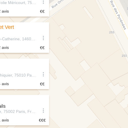
82 Rue de la Folie Méricourt, 75011 Paris, France
2 avis
t Vert
52 Quai Sainte-Catherine, 14600 Honfleur, France
2 avis
48 Rue de l'Échiquier, 75010 Paris, France
4 avis
ils
6 Rue Vivienne, 75002 Paris, France
1 avis