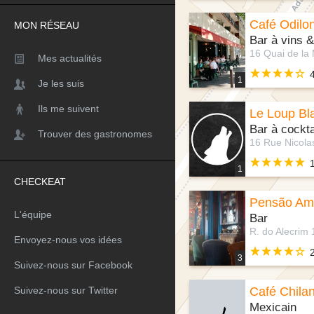
Café Odilo
MON RÉSEAU
Bar à vins &
Mes actualités
1
Je les suis
Ils me suivent
Le Loup Bl
Bar à cockta
Trouver des gastronomes
1
CHECKEAT
Pensão Am
L'équipe
Bar
Envoyez-nous vos idées
3
Suivez-nous sur Facebook
Suivez-nous sur Twitter
Café Chila
Mexicain