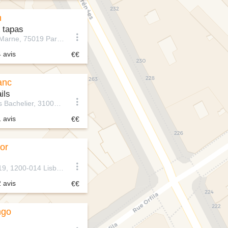
n
 tapas
16 Quai de la Marne, 75019 Paris, France
4 avis
anc
ils
16 Rue Nicolas Bachelier, 31000 Toulouse, France
1 avis
or
R. do Alecrim 19, 1200-014 Lisboa, Portugal
2 avis
ngo