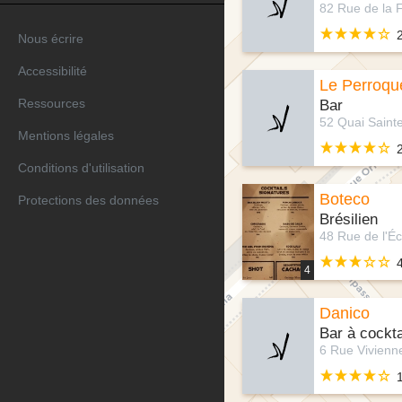
Nous écrire
Accessibilité
Le Perroque
Ressources
Bar
Mentions légales
Conditions d'utilisation
Boteco
Protections des données
Brésilien
4
Danico
Bar à cockta