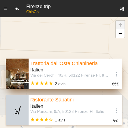
Firenze trip
ChloGo
+
−
Trattoria dall'Oste Chianineria
Italien
Via dei Cerchi, 40/R, 50122 Firenze FI, Italie
2 avis
2
Ristorante Sabatini
Italien
Via Panzani, 9/A, 50123 Firenze FI, Italie
1 avis