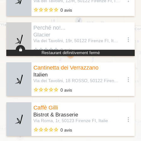
Via dei Tavolini, 12/R, 50122 Firenze FI, Italie
0 avis
Perché no!...
Glacier
Via dei Tavolini, 19r, 50122 Firenze FI, Italie
0 avis
Restaurant définitivement fermé
Cantinetta dei Verrazzano
Italien
Via dei Tavolini, 18 ROSSO, 50122 Firenze FI, Italie
0 avis
Caffè Gilli
Bistrot & Brasserie
Via Roma, 1r, 50123 Firenze FI, Italie
0 avis