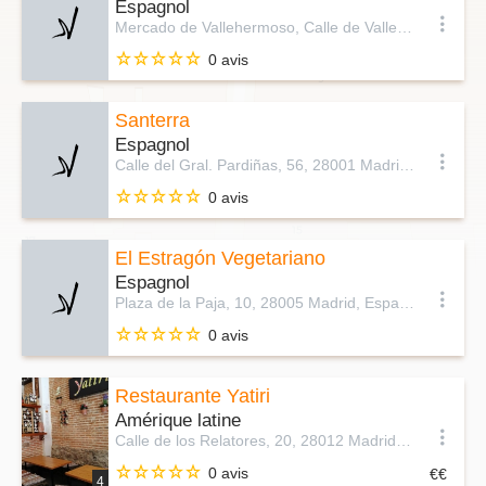
Espagnol
Mercado de Vallehermoso, Calle de Vallehermoso, 36, 28015 Madrid, Espagne
0 avis
Santerra
Espagnol
Calle del Gral. Pardiñas, 56, 28001 Madrid, Espagne
0 avis
El Estragón Vegetariano
Espagnol
Plaza de la Paja, 10, 28005 Madrid, Espagne
0 avis
Restaurante Yatiri
Amérique latine
Calle de los Relatores, 20, 28012 Madrid, Espagne
0 avis
4