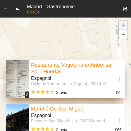
Madrid - Gastronomie
ChloGo
+
−
Restaurante Vegetariano Artemisa
Sol - Huertas
Espagnol
Calle de Ventura de la Vega, 4, 28014 Madrid, Espagne
2 avis
2
Marché De San Miguel
Espagnol
Plaza de San Miguel, s/n, 28005 Madrid, Espagne
2 avis