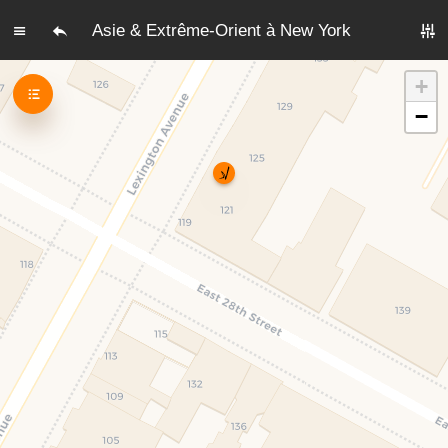
Asie & Extrême-Orient à New York
+
−