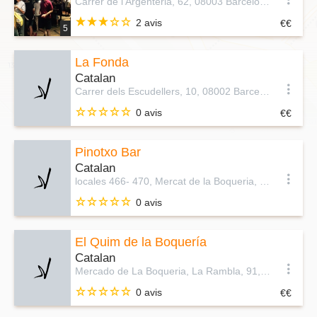
Carrer de l'Argenteria, 62, 08003 Barcelona, Barcelona, Espagne
2 avis
5
La Fonda
Catalan
Carrer dels Escudellers, 10, 08002 Barcelona, Espagne
0 avis
Pinotxo Bar
Catalan
locales 466- 470, Mercat de la Boqueria, Carrer la Rambla, 89, 08002 Barcelona, Espagne
0 avis
El Quim de la Boquería
Catalan
Mercado de La Boqueria, La Rambla, 91, 08002 Barcelona, Espagne
0 avis