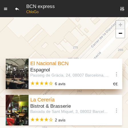
BCN express
ChloGo
+
−
El Nacional BCN
Espagnol
Passeig de Gràcia, 24, 08007 Barcelona, Barcelona, Espagne
6 avis
2
La Cerería
Bistrot & Brasserie
Baixada de Sant Miquel, 3, 08002 Barcelona, Espagne
2 avis
2