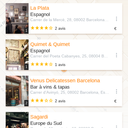
La Plata
Espagnol
Carrer de la Mercè, 28, 08002 Barcelona, Barcelona, Espagne
2 avis
1
Quimet & Quimet
Espagnol
Carrer del Poeta Cabanyes, 25, 08004 Barcelona, Espagne
1 avis
1
Venus Delicatessen Barcelona
Bar à vins & tapas
Carrer d'Avinyó, 25, 08002 Barcelona, Espagne
2 avis
2
Sagardi
Europe du Sud