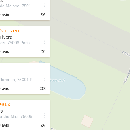
és
9 Rue Joseph de Maistre, 75018 Paris, France
0 avis
's dozen
u Nord
5 Rue de Médicis, 75006 Paris, France
0 avis
10 Rue Saint-Florentin, 75001 Paris, France
0 avis
eaux
és
66 Rue du Cherche-Midi, 75006 Paris, France
0 avis