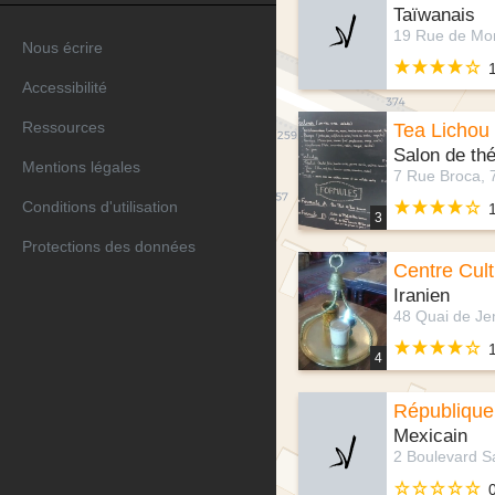
Taïwanais
Nous écrire
Accessibilité
Ressources
Tea Lichou
Salon de th
Mentions légales
7 Rue Broca, 
Conditions d'utilisation
3
Protections des données
Centre Cul
Iranien
4
République
Mexicain