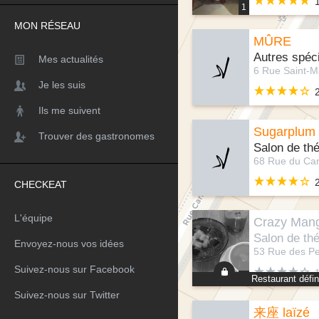
1
MON RÉSEAU
MÛRE
Autres spéci
Mes actualités
Je les suis
Ils me suivent
Sugarplum
Trouver des gastronomes
Salon de th
CHECKEAT
L'équipe
Crazy Man
Salon de th
Envoyez-nous vos idées
Suivez-nous sur Facebook
Restaurant défin
1
Suivez-nous sur Twitter
来座 laïzé