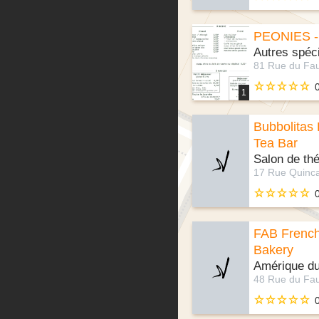
PEONIES - 
Autres spéci
1
Bubbolitas 
Tea Bar
Salon de th
FAB Frenc
Bakery
Amérique d