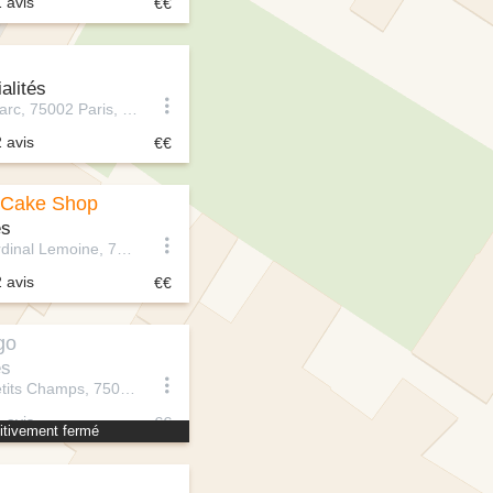
1 avis
alités
6 Rue Saint-Marc, 75002 Paris, France
2 avis
 Cake Shop
és
68 Rue du Cardinal Lemoine, 75005 Paris, France
2 avis
go
és
53 Rue des Petits Champs, 75001 Paris, France
1 avis
itivement fermé