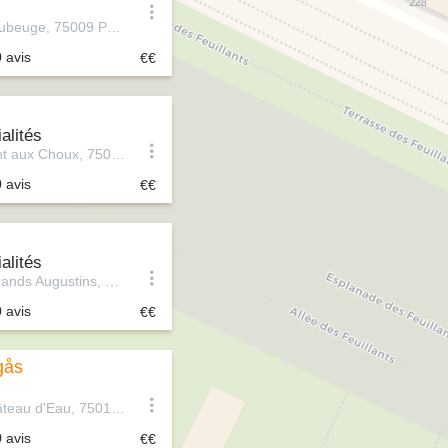
78 Rue de Maubeuge, 75009 Paris, France
0 avis
alités
19 Rue du Pont aux Choux, 75003 Paris, France
0 avis
alités
26 Rue des Grands Augustins, 75006 Paris, France
0 avis
gås
11 Rue du Château d'Eau, 75010 Paris, France
0 avis