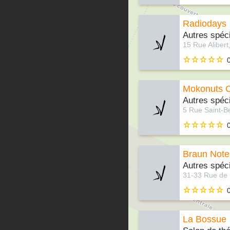
Radiodays
Autres spéci
Mokonuts C
Autres spéci
Braun Note
Autres spéci
La Bossue