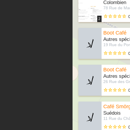
Colombien
2
Boot Café
Autres spéci
Boot Café
Autres spéci
Café Smör
Suédois