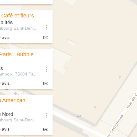
Café et fleurs
alités
81 Rue du Faubourg Saint-Denis, 75010 Paris, 75010 Paris, France
0 avis
Paris - Bubble
és
17 Rue Quincampoix, 75004 Paris, France
0 avis
h American
u Nord
48 Rue du Faubourg Saint-Denis, 75010 Paris, France
0 avis