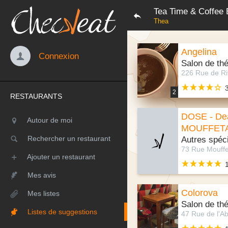
Tea Time & Coffee 
Thea
Angelina
Connexion
Salon de th
2
RESTAURANTS
DOSE - Dea
Autour de moi
MOUFFET
Rechercher un restaurant
Autres spéci
Ajouter un restaurant
Mes avis
Colorova
Mes listes
Salon de th
Listes de suggestions