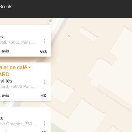
Break
és
226 Rue de Rivoli, 75001 Paris, France
3 avis
ler de café •
ARD
alités
73 Rue Mouffetard, 75005 Paris, France
1 avis
és
47 Rue de l'Abbé Grégoire, 75006 Paris, France