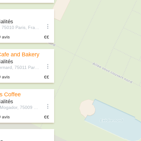
alités
15 Rue Alibert, 75010 Paris, France
0 avis
afe and Bakery
alités
5 Rue Saint-Bernard, 75011 Paris, France
0 avis
s Coffee
alités
31-33 Rue de Mogador, 75009 Paris, France
0 avis