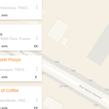
19 Rue de Montmorency, 75003 Paris, France
1 avis
és
75005 Paris, France
1 avis
turel Pouya
48 Quai de Jemmapes, 75010 Paris, France
1 avis
 of Coffee
2 Boulevard Saint-Martin, 75010 Paris, France
0 avis