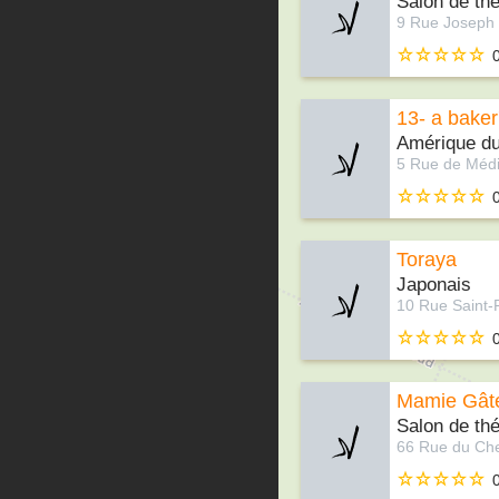
Salon de th
13- a baker
Amérique d
Toraya
Japonais
Mamie Gât
Salon de th