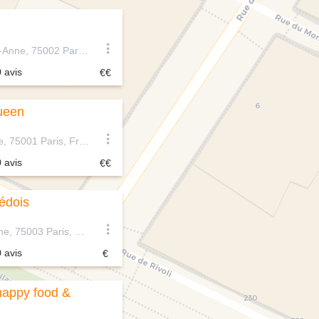
75 Rue Sainte-Anne, 75002 Paris, France
0 avis
ueen
16 Rue Molière, 75001 Paris, France
0 avis
édois
11 Rue Payenne, 75003 Paris, France
0 avis
happy food &